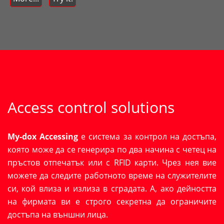
Access control solutions
My-dox Accessing
е система за контрол на достъпа,
която може да се генерира по два начина с четец на
пръстов отпечатък или с RFID карти. Чрез нея вие
можете да следите работното време на служителите
си, кой влиза и излиза в сградата. А, ако дейността
на фирмата ви е строго секретна да ограничите
достъпа на външни лица.