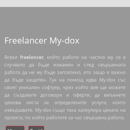
Freelancer My-dox
Всеки
freelancer
, който работи на частно му се е
случвало да бъде измамен и след свършената
работа да не му бъде заплатено, ето защо е важно
да бъде защитен. Тук на помощ идва My-dox със
своят уникален софтуер, чрез който вие ще можете
да създавате договори и оферти, да вмъкнете
ценова листа за определените услуги, които
извършвате. My-dox също така калкулира цената на
проекта, по който работите за час свършена работа.