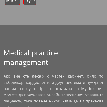
More...
Try it!
Medical practice
management
Ако вие сте
лекар
с частен кабинет, било то
зъболекар, кардиолог или друг, вие имате нужда от
нашият софтуер. Чрез програмата на My-dox вие
можете да получавате онлайн записвания от вашите
пациенти, така повече никой няма да ви прекъсва