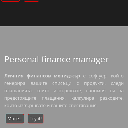
Personal finance manager
Личния финансов мениджър
е софтуер, който
генерира вашите списъци с продукти, следи
плащанията, които извършвате, напомня ви за
предстоящите плащания, калкулира разходите,
които извършвате и вашите спестявания.
More...
Try it!