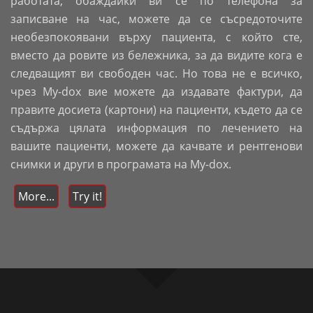
работата, обаждайки ви се по телефона за
записване на час, можете да се съсредоточите
необезпокоявани върху пациента, с който сте,
вместо да ровите из бележника, за да видите кога е
следващият ви свободен час. Но това не е всичко,
чрез My-dox вие можете да издавате фактури, да
правите досиета (картони) на пациенти, където да се
съдържа цялата информация по лечението на
вашите пациенти, можете да качвате и рентгенови
снимки и други в програмата на My-dox.
More...
Try it!