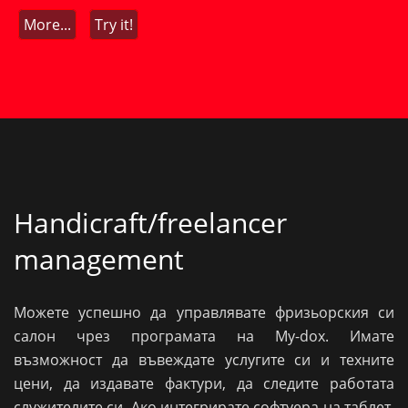
More...
Try it!
Handicraft/freelancer
management
Можете успешно да управлявате фризьорския си
салон чрез програмата на My-dox. Имате
възможност да въвеждате услугите си и техните
цени, да издавате фактури, да следите работата
служителите си. Ако интегрирате софтуера на таблет,