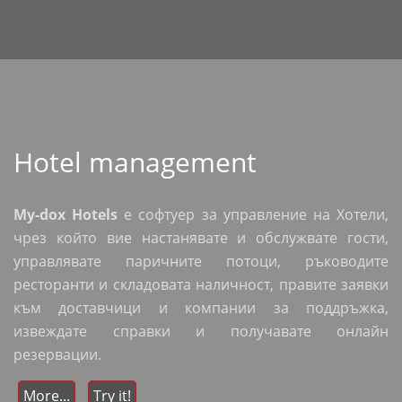
Hotel management
My-dox Hotels
е софтуер за управление на Хотели,
чрез който вие настанявате и обслужвате гости,
управлявате паричните потоци, ръководите
ресторанти и складовата наличност, правите заявки
към доставчици и компании за поддръжка,
извеждате справки и получавате онлайн
резервации.
More...
Try it!