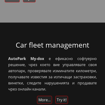
Car fleet management
AutoPark My-dox
е ефикасно софтуерно
решение, чрез което вие управлявате своя
автопарк, проверявате изминатите километри,
получавате известия за изтичащи застраховки,
винетки, следите нарушенията и продавате
чрез онлайн канали.
More...
Try it!